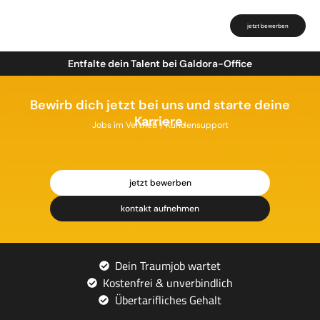
jetzt bewerben
Entfalte dein Talent bei Galdora-Office
Bewirb dich jetzt bei uns und starte deine
Karriere.
Jobs im Vertrieb / Kundensupport
jetzt bewerben
kontakt aufnehmen
Dein Traumjob wartet
Kostenfrei & unverbindlich
Übertarifliches Gehalt